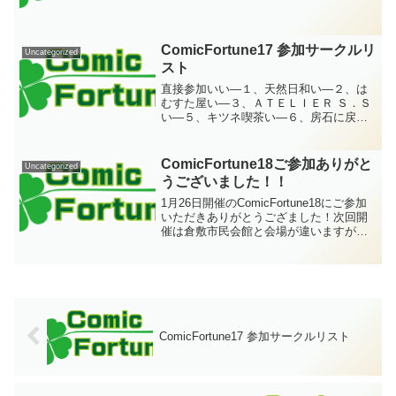
ComicFortuneをよろしくお願いします。
ComicFortune17 参加サークルリ
Uncategorized
スト
直接参加いい―１、天然日和い―２、は
むすた屋い―３、ＡＴＥＬＩＥＲ Ｓ．Ｓ
い―５、キツネ喫茶い―６、房石に戻り
い―８、西日本ジパング探検記い―１
１・１２、ゲームインパクトろろ―１・
２、感傷同盟ろ―３、毎日ストーリーろ
ComicFortune18ご参加ありがと
Uncategorized
―４、Ｆｌｉｇｈｔ ｏｆ...
うございました！！
1月26日開催のComicFortune18にご参加
いただきありがとうござました！次回開
催は倉敷市民会館と会場が違いますが、
是非ご参加よろしくお願いします！
ComicFortune17 参加サークルリスト