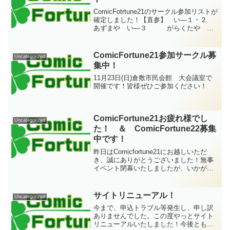
ComicFotrtune21のサークル参加リストが
確定しました！【直参】 い―１・２
あずまや い―３ がらくたや い
―４ 望月 い―５・６ 村咲 ね
こ い―７・８ あとらすと ろ―
１ 歌鳴家 ろ―２ ダンボー
ComicFortune21参加サークル募
Uncategorized
ル犬 ろ―３...
集中！
11月23日(日)倉敷市民会館 大会議室で
開催です！皆様ぜひご参加ください！
ComicFortune21お疲れ様でし
Uncategorized
た！ ＆ ComicFortune22募集
中です！
昨日はComicfortune21にお越しいただ
き、誠にありがとうございました！無事
イベント閉幕いたしましたが、いかがだ
ったでしょうか。編集後記のクイズはだ
れも参加者がいなかったので、引き続き
回答者募集中デス！それと、次回
サイトリニューアル！
Uncategorized
ComicFort...
今まで、申込トラブル等発生し、申し訳
ありませんでした。この度やっとサイト
リニューアルいたしました！今後とも